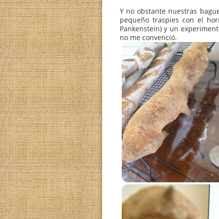
Y no obstante nuestras
pequeño traspies con 
Pankenstein) y un expe
no me convenció.