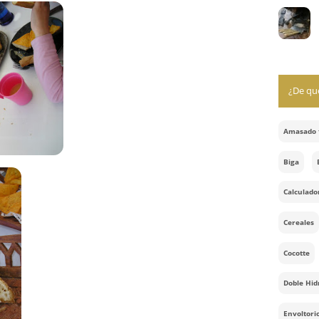
stuvo muy bien acompañada por Pepo, con el compartí
 trucos. Luego se nos sumó el resto de ambas familias y
ampestre en la terraza: baguetes recién hechas, fiambres,
s.