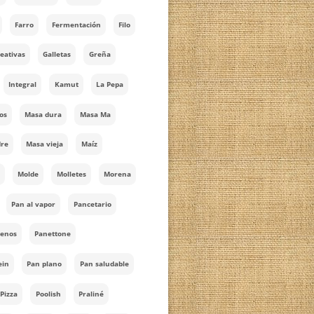
Cocotte
Cordón
Cálculo de capacidad
Doble Hidratación
Dulces
Emmer
Envoltorio
Escaldado
Espelta
Estarcido
Farro
Fermentación
Filo
Formas creativas
Galletas
Greña
Hogaza
Integral
Kamut
La Pepa
Mantecados
Masa dura
Masa Ma
Masa madre
Masa vieja
Maíz
MM sólida
Molde
Molletes
Morena