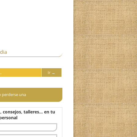
oga de guardia
Para no perderse una
Recetas, consejos, talleres… en tu
correo personal