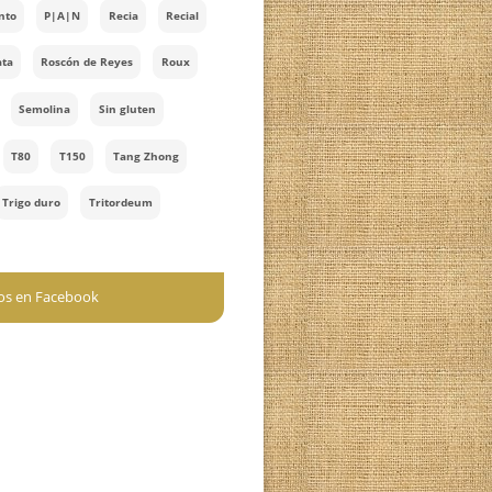
Navidad
Pan al vapor
Pancetario
Panes rellenos
Panettone
Pankenstein
Pan plano
Pan saludable
Picos
Pizza
Poolish
Praliné
Prefermento
P|A|N
Recia
Recial
Rimaccinata
Roscón de Reyes
Roux
Semillas
Semolina
Sin gluten
Soaker
T80
T150
Tang Zhong
Tarta
Trigo duro
Tritordeum