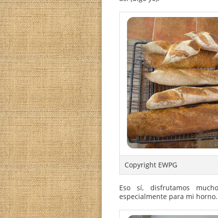
Y es que en La Cocina 
cortezas soberbias. 
temperaturas y tiempo
forzada junto al calor a
Yo no tenía piedras vo
a la bandejita que teng
ventilación forzada. Y
que nuestras baguetes
pan rústico en forma 
Nada parecido a esa cor
baguetes de nuestros su
así (digo yo).