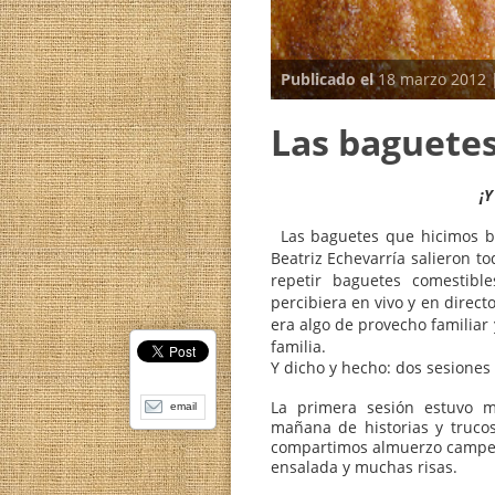
Publicado el
18 marzo
Las bague
Las baguetes que hic
Beatriz Echevarría salie
repetir baguetes come
percibiera en vivo y en
email
era algo de provecho fa
familia.
Y dicho y hecho: dos s