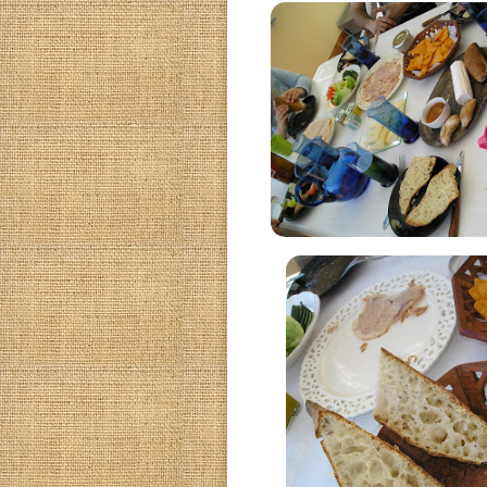
La primera sesión e
mañana de historias y
compartimos almuerzo c
ensalada y muchas risa