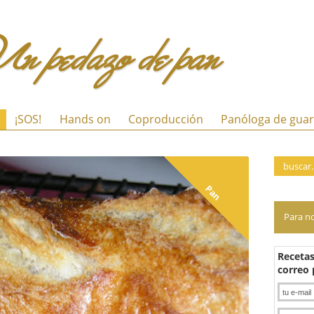
Un pedazo de pan
 a la Z
¡SOS!
Hands on
Coproducción
Panól
Pan