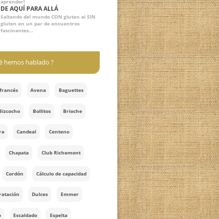
parar"
P|A|N
¡Un proyecto de La Pepa y Libros con
Miga para los panaderos artesanos y
caseros curiosos, con ganas de
aprender!
DE AQUÍ PARA ALLÁ
Saltando del mundo CON gluten al SIN
gluten en un par de encuentros
fascinantes...
¿De qué hemos hablado ?
Amasado francés
Avena
Baguettes
Biga
Bizcocho
Bollitos
Brioche
Calculadora
Candeal
Centeno
Cereales
Chapata
Club Richemont