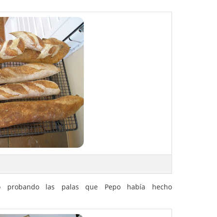
de Babette, los magníficos hornos De Dietrich hacían unas
Los dos trucos básicos (además de la combinación de
s de horneado) eran el uso del ventilador (convección
rriba y abajo) y piedras volcánicas.
lcánicas y siempre había recurrido a añadir agua hirviendo
o en la solera del horno. Así que decidí incluir la opción de
 me equivoqué. Al menos en este primer intento sólo logré
 -las del Pepo y las mías- terminaran siendo hogazas de
de baguete: vaya, que tenía una corteza gruesa y oscura.
teza crujiente que se agrieta, fina y que hace ruido de las
eños. En fin, otra variante: la baguete de Al-P-Andalus es