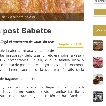
 2012 |
por Un pedazo de pan
tes post Babette
¡Y llegó el momento de volar sin red!
Imprimir | PDF
imos bajo la atenta mirada y mando de
ron todas preciosas y deliciosas. El reto era volver a casa y
stibles y presentables. En fin, que la familia viera y
 directo que eso de pasarse tres largos días sin la “mamma”
miliar y no el mero capricho de la aventurera “locatis” de la
esiones de baguetes en marcha.