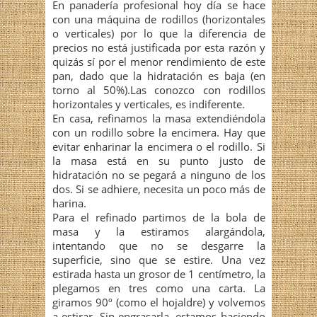
En panadería profesional hoy día se hace
con una máquina de rodillos (horizontales
o verticales) por lo que la diferencia de
precios no está justificada por esta razón y
quizás sí por el menor rendimiento de este
pan, dado que la hidratación es baja (en
torno al 50%).Las conozco con rodillos
horizontales y verticales, es indiferente.
En casa, refinamos la masa extendiéndola
con un rodillo sobre la encimera. Hay que
evitar enharinar la encimera o el rodillo. Si
la masa está en su punto justo de
hidratación no se pegará a ninguno de los
dos. Si se adhiere, necesita un poco más de
harina.
Para el refinado partimos de la bola de
masa y la estiramos alargándola,
intentando que no se desgarre la
superficie, sino que se estire. Una vez
estirada hasta un grosor de 1 centímetro, la
plegamos en tres como una carta. La
giramos 90º (como el hojaldre) y volvemos
a estirar. Sin engrasarla, estamos haciendo