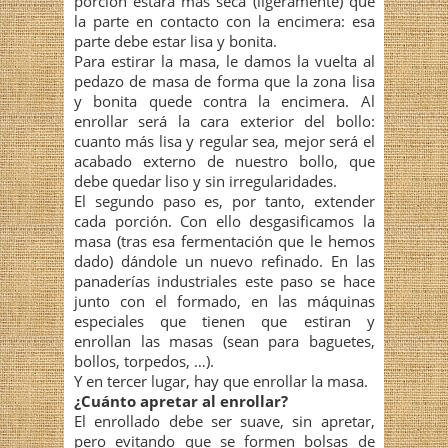
porción estará más seca (ligeramente) que
la parte en contacto con la encimera: esa
parte debe estar lisa y bonita.
Para estirar la masa, le damos la vuelta al
pedazo de masa de forma que la zona lisa
y bonita quede contra la encimera. Al
enrollar será la cara exterior del bollo:
cuanto más lisa y regular sea, mejor será el
acabado externo de nuestro bollo, que
debe quedar liso y sin irregularidades.
El segundo paso es, por tanto, extender
cada porción. Con ello desgasificamos la
masa (tras esa fermentación que le hemos
dado) dándole un nuevo refinado. En las
panaderías industriales este paso se hace
junto con el formado, en las máquinas
especiales que tienen que estiran y
enrollan las masas (sean para baguetes,
bollos, torpedos, …).
Y en tercer lugar, hay que enrollar la masa.
¿Cuánto apretar al enrollar?
El enrollado debe ser suave, sin apretar,
pero evitando que se formen bolsas de