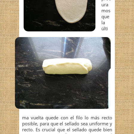
ura
mos
que
la
últi
ma vuelta quede con el filo lo más recto
posible, para que el sellado sea uniforme y
recto. Es crucial que el sellado quede bien