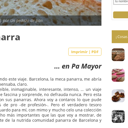
e 2013 |
por Un pedazo de pan
Panarra
Imprimir | PDF
… en Pa M
ayor
esperando este viaje. Barcelona, la meca panarra, me abría
que yo pensaba, claro.
. Increíble, inimaginable, interesante, intenso, … un viaje
siempre fascina y sorprende, no defrauda nunca. Pero esta
ía fueron sus panarras. Ahora voy a contaros lo que pude