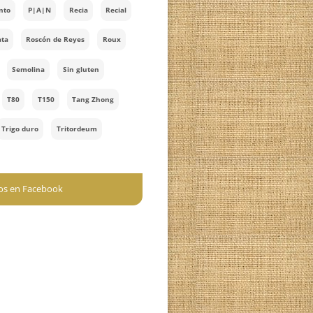
Navidad
Pan al vapor
Pancetario
Panes rellenos
Panettone
Pankenstein
Pan plano
Pan saludable
Picos
Pizza
Poolish
Praliné
Prefermento
P|A|N
Recia
Recial
Rimaccinata
Roscón de Reyes
Roux
Semillas
Semolina
Sin gluten
Soaker
T80
T150
Tang Zhong
Tarta
Trigo duro
Tritordeum