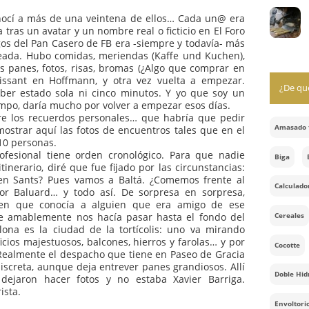
narras de pro -de profesión-. Pero el verdadero tesoro
dos: guardo para mí, con mimo y mucho celo una colección
s -mucho más importantes que las que voy a mostrar, de
con parte de la nutrida comunidad panarra de Barcelona y
ana conocí a más de una veintena de ellos… Cada un@ era
ersona tras un avatar y un nombre real o ficticio en El Foro
de Amigos del Pan Casero de FB era -siempre y todavía- más
agen creada. Hubo comidas, meriendas (Kaffe und Kuchen),
s y más panes, fotos, risas, bromas (¿Algo que comprar en
lgún croissant en Hoffmann, y otra vez vuelta a empezar.
 no haber estado sola ni cinco minutos. Y yo que soy un
 en tiempo, daría mucho por volver a empezar esos días.
eda entre los recuerdos personales… que habría que pedir
para mostrar aquí las fotos de encuentros tales que en el
 casi 10 personas.
arra-profesional tiene orden cronológico. Para que nadie
ra el itinerario, diré que fue fijado por las circunstancias:
guien en Sants? Pues vamos a Baltá. ¿Comemos frente al
tes por Baluard… y todo así. De sorpresa en sorpresa,
 alguien que conocía a alguien que era amigo de ese