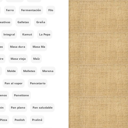
Cocotte
Cordón
Cálculo de capacidad
Doble Hidratación
Dulces
Emmer
Envoltorio
Escaldado
Espelta
Estarcido
Farro
Fermentación
Filo
Formas creativas
Galletas
Greña
Hogaza
Integral
Kamut
La Pepa
Mantecados
Masa dura
Masa Ma
Masa madre
Masa vieja
Maíz
MM sólida
Molde
Molletes
Morena