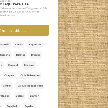
parar"
P|A|N
¡Un proyecto de La Pepa y Libros con
Miga para los panaderos artesanos y
caseros curiosos, con ganas de
aprender!
DE AQUÍ PARA ALLÁ
Saltando del mundo CON gluten al SIN
gluten en un par de encuentros
fascinantes...
¿De qué hemos hablado ?
Amasado francés
Avena
Baguettes
Biga
Bizcocho
Bollitos
Brioche
Calculadora
Candeal
Centeno
Cereales
Chapata
Club Richemont