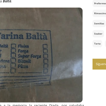
 es un punto de encuentro… porque había quien llegaba
la intensa convivencia panarra del día. Y por eso y
rcamos a
Baltá
.