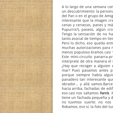
conocer de algunos pa
descansa en mis recuer
de cientos de imágene
hecho- del encuentro 
alrededores.
A lo largo de una sem
un descubrimiento: la p
del Pan o en el grupo 
interesante que la im
cenas y cervezas, pane
Pupurrix?), paseos, a
Tengo la sensación de
tanto asocial de tiempo
Pero lo dicho, eso qu
muchas autorizaciones 
menos populoso éramos
Este mini-circuito pan
interprete de otra mane
¿Hay que recoger a al
mar? Pues pasamos an
porque siempre había