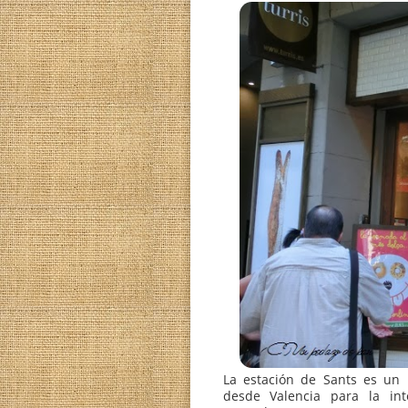
panadero tan interesa
obrador… y allá vamos
hacia arriba, fachadas 
eso casi nos saltamos
T
tiene un fachada peque
no tuvimos suerte: n
Robamos, eso sí, la foto 