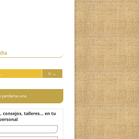
oga de guardia
Para no perderse una
Recetas, consejos, talleres… en tu
correo personal