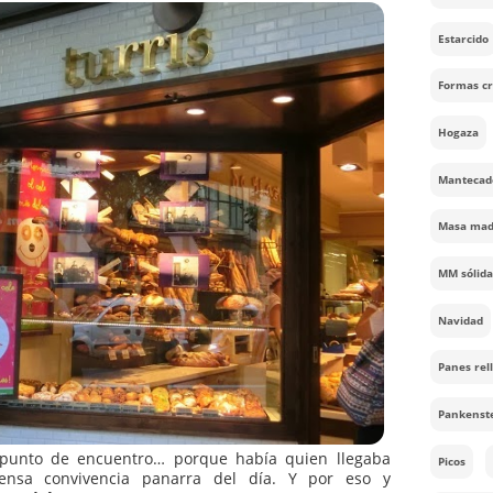
nte que amablemente nos hacía pasar hasta el fondo del
.Barcelona es la ciudad de la tortícolis: uno va mirando
de edificios majestuosos, balcones, hierros y farolas… y por
urris
. Realmente el despacho que tiene en Paseo de Gracia
ña y discreta, aunque deja entrever panes grandiosos. Allí
o nos dejaron hacer fotos y no estaba Xavier Barriga.
del turista.