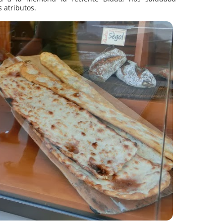
e traía a la memoria la reciente Diada, nos saludaba
dos sus atributos.