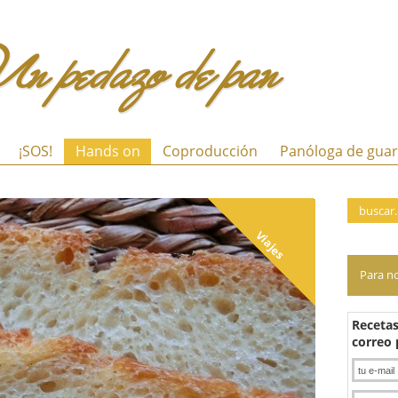
Un pedazo de pan
 a la Z
¡SOS!
Hands on
Coproducción
Panól
Viajes